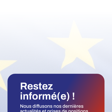
Restez
informé(e) !
Nous diffusons nos dernières
actualités et prises de positions