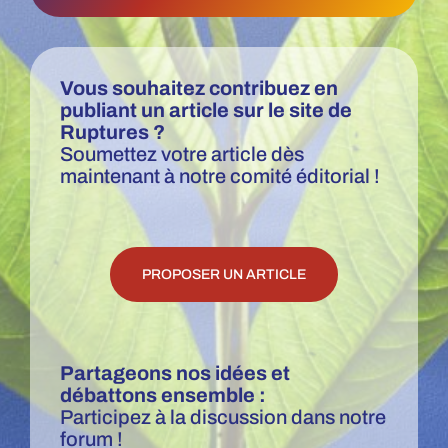
t
e
r
e
c
Vous souhaitez contribuez en
e
publiant un article sur le site de
v
Ruptures ?
o
Soumettez votre article dès
i
maintenant à notre comité éditorial !
r
l
a
N
e
PROPOSER UN ARTICLE
w
s
l
e
t
Partageons nos idées et
t
débattons ensemble :
e
Participez à la discussion dans notre
r
forum !
d