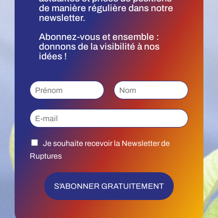
de manière régulière dans notre
newsletter.
Abonnez-vous et ensemble :
donnons de la visibilité à nos
idées !
P
r
P
N
é
r
o
E
n
é
m
m
o
n
a
m
o
J
m
i
*
Je souhaite recevoir la Newsletter de
e
l
Ruptures
s
*
o
u
S'ABONNER GRATUITEMENT
h
a
i