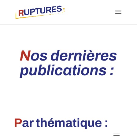
N
os dernières
publications :
P
ar thématique :