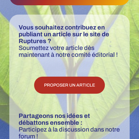
t
e
r
e
c
Vous souhaitez contribuez en
e
publiant un article sur le site de
v
Ruptures ?
o
Soumettez votre article dès
i
maintenant à notre comité éditorial !
r
l
a
N
e
PROPOSER UN ARTICLE
w
s
l
e
t
Partageons nos idées et
t
débattons ensemble :
e
Participez à la discussion dans notre
r
forum !
d