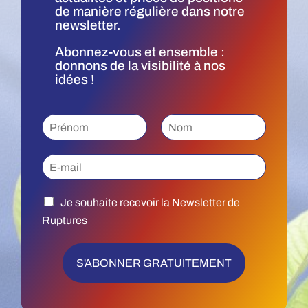
de manière régulière dans notre
newsletter.
Abonnez-vous et ensemble :
donnons de la visibilité à nos
idées !
P
r
P
N
é
r
o
E
n
é
m
m
o
n
a
m
o
J
m
i
*
Je souhaite recevoir la Newsletter de
e
l
Ruptures
s
*
o
u
S'ABONNER GRATUITEMENT
h
a
i