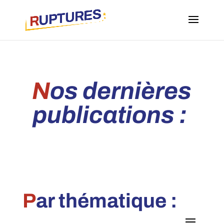
N
os dernières
publications :
P
ar thématique :