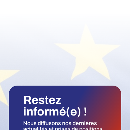
Restez
informé(e) !
Nous diffusons nos dernières
actualités et prises de positions